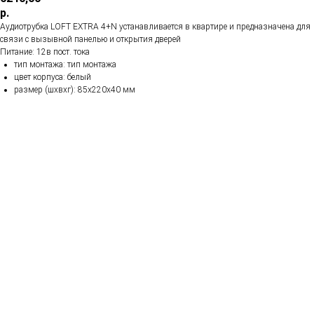
р.
Аудиотрубка LOFT EXTRA 4+N устанавливается в квартире и предназначена для
связи с вызывной панелью и открытия дверей
Питание: 12в пост. тока
тип монтажа: тип монтажа
цвет корпуса: белый
размер (шхвхг): 85х220х40 мм